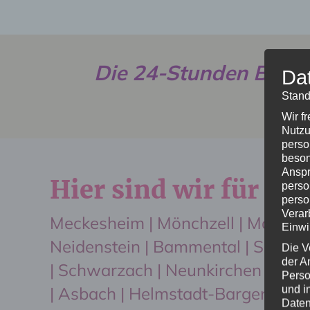
Die 24-Stunden Betre
Da
Stand
Wir f
Nutzu
perso
beson
Anspr
Hier sind wir für Sie 
perso
perso
Verar
Meckesheim | Mönchzell | Mauer (
Einwi
Neidenstein | Bammental | Spechb
Die V
der A
| Schwarzach | Neunkirchen | Neck
Perso
| Asbach | Helmstadt-Bargen | Hel
und i
Daten