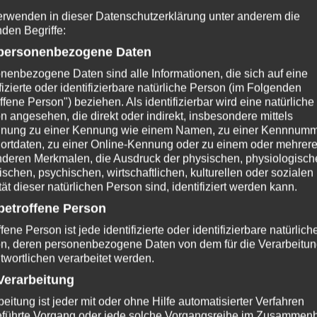
erwenden in dieser Datenschutzerklärung unter anderem die
nden Begriffe:
ersonenbezogene Daten
nenbezogene Daten sind alle Informationen, die sich auf eine
ifizierte oder identifizierbare natürliche Person (im Folgenden
ffene Person") beziehen. Als identifizierbar wird eine natürliche
n angesehen, die direkt oder indirekt, insbesondere mittels
nung zu einer Kennung wie einem Namen, zu einer Kennnumm
ortdaten, zu einer Online-Kennung oder zu einem oder mehrer
deren Merkmalen, die Ausdruck der physischen, physiologisch
ischen, psychischen, wirtschaftlichen, kulturellen oder sozialen
tät dieser natürlichen Person sind, identifiziert werden kann.
etroffene Person
fene Person ist jede identifizierte oder identifizierbare natürlich
n, deren personenbezogene Daten von dem für die Verarbeitu
twortlichen verarbeitet werden.
 und Photovoltaikanlagen
erarbeitung
beitung ist jeder mit oder ohne Hilfe automatisierter Verfahren
führte Vorgang oder jede solche Vorgangsreihe im Zusammen