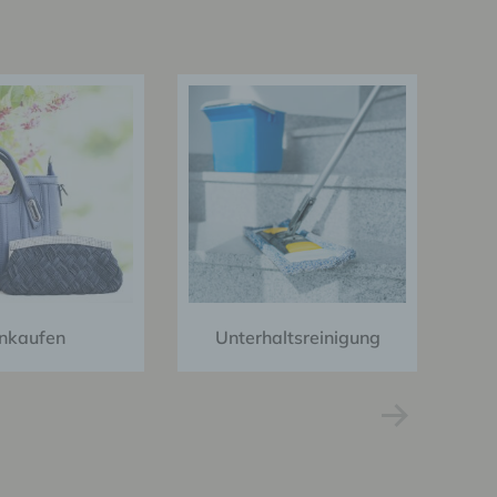
n
en
ichen
die
rbaren
ittel
ie
inkaufen
Unterhaltsreinigung
as
g
en