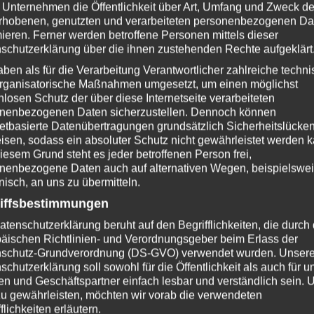
nsbach | Hochhausen | Michelbach | Died
 Unternehmen die Öffentlichkeit über Art, Umfang und Zweck de
rhobenen, genutzten und verarbeiteten personenbezogenen Da
m
mieren. Ferner werden betroffene Personen mittels dieser
schutzerklärung über die ihnen zustehenden Rechte aufgeklärt
aben als für die Verarbeitung Verantwortlicher zahlreiche techn
rganisatorische Maßnahmen umgesetzt, um einen möglichst
nlosen Schutz der über diese Internetseite verarbeiteten
nenbezogenen Daten sicherzustellen. Dennoch können
netbasierte Datenübertragungen grundsätzlich Sicherheitslücke
isen, sodass ein absoluter Schutz nicht gewährleistet werden k
iesem Grund steht es jeder betroffenen Person frei,
nenbezogene Daten auch auf alternativen Wegen, beispielswe
onisch, an uns zu übermitteln.
iffsbestimmungen
atenschutzerklärung beruht auf den Begrifflichkeiten, die durch
äischen Richtlinien- und Verordnungsgeber beim Erlass der
schutz-Grundverordnung (DS-GVO) verwendet wurden. Unser
schutzerklärung soll sowohl für die Öffentlichkeit als auch für u
n und Geschäftspartner einfach lesbar und verständlich sein.
zu gewährleisten, möchten wir vorab die verwendeten
flichkeiten erläutern.