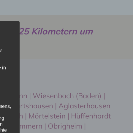
 von 25 Kilometern um
e
 in
helbronn | Wiesenbach (Baden) |
 Reichartshausen | Aglasterhausen
mens,
osbach | Mörtelstein | Hüffenhardt
ng
eckarzimmern | Obrigheim |
en
chte