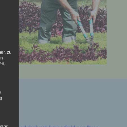
er, zu
en
en,
e
ng
hang