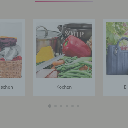
onymisierung ist die Verarbeitung personenbezogener Daten i
 Weise, auf welche die personenbezogenen Daten ohne
ziehung zusätzlicher Informationen nicht mehr einer spezifisch
ffenen Person zugeordnet werden können, sofern diese zusätzl
mationen gesondert aufbewahrt werden und technischen und
isatorischen Maßnahmen unterliegen, die gewährleisten, dass 
nenbezogenen Daten nicht einer identifizierten oder identifizie
lichen Person zugewiesen werden.
erantwortlicher oder für die Verarbeitung
ntwortlicher
twortlicher oder für die Verarbeitung Verantwortlicher ist die
liche oder juristische Person, Behörde, Einrichtung oder andere
e, die allein oder gemeinsam mit anderen über die Zwecke und M
erarbeitung von personenbezogenen Daten entscheidet. Sind d
schen
Kochen
E
e und Mittel dieser Verarbeitung durch das Unionsrecht oder d
 der Mitgliedstaaten vorgegeben, so kann der Verantwortliche
hungsweise können die bestimmten Kriterien seiner Benennun
dem Unionsrecht oder dem Recht der Mitgliedstaaten vorgeseh
n.
uftragsverarbeiter