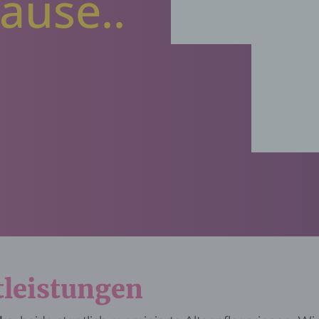
ause..
tleistungen