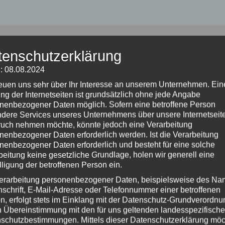
uung bieten wir nur im Umkreis
tenschutzerklärung
Aglasterhausen an.
: 08.08.2024
reuen uns sehr über Ihr Interesse an unserem Unternehmen. Ein
ng der Internetseiten ist grundsätzlich ohne jede Angabe
nenbezogener Daten möglich. Sofern eine betroffene Person
dere Services unseres Unternehmens über unsere Internetseite
uch nehmen möchte, könnte jedoch eine Verarbeitung
tätig:
nenbezogener Daten erforderlich werden. Ist die Verarbeitung
nenbezogener Daten erforderlich und besteht für eine solche
beitung keine gesetzliche Grundlage, holen wir generell eine
Baden) | Zuzenhausen | Hoffenheim | Esc
lligung der betroffenen Person ein.
ach | Epfenbach | Lobbach | Waibstadt |
erarbeitung personenbezogener Daten, beispielsweise des Na
nschrift, E-Mail-Adresse oder Telefonnummer einer betroffenen
arkatzenbach | Neckargerach | Binau | M
n, erfolgt stets im Einklang mit der Datenschutz-Grundverordnu
mstadt | Zwingenberg | Breitenbronn | N
n Übereinstimmung mit den für uns geltenden landesspezifisch
schutzbestimmungen. Mittels dieser Datenschutzerklärung mö