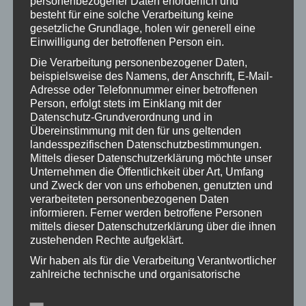
personenbezogener Daten erforderlich und
Hair
,
Technology
By
WDS_User23
besteht für eine solche Verarbeitung keine
30. Januar 2016
Leave a comment
gesetzliche Grundlage, holen wir generell eine
Einwilligung der betroffenen Person ein.
Duis ornare, est at mollis for libero mollis
Die Verarbeitung personenbezogener Daten,
orci vitae dictum lacus quis neque lectus
beispielsweise des Namens, der Anschrift, E-Mail-
vel neque.
Adresse oder Telefonnummer einer betroffenen
Person, erfolgt stets im Einklang mit der
Datenschutz-Grundverordnung und in
Übereinstimmung mit den für uns geltenden
landesspezifischen Datenschutzbestimmungen.
Mittels dieser Datenschutzerklärung möchte unser
Unternehmen die Öffentlichkeit über Art, Umfang
und Zweck der von uns erhobenen, genutzten und
verarbeiteten personenbezogenen Daten
informieren. Ferner werden betroffene Personen
mittels dieser Datenschutzerklärung über die ihnen
zustehenden Rechte aufgeklärt.
Wir haben als für die Verarbeitung Verantwortlicher
zahlreiche technische und organisatorische
Maßnahmen umgesetzt, um einen möglichst
lückenlosen Schutz der über diese Internetseite