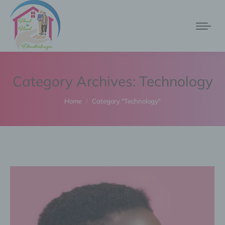
Category Archives:
Technology
You are here:
Home
Category "Technology"